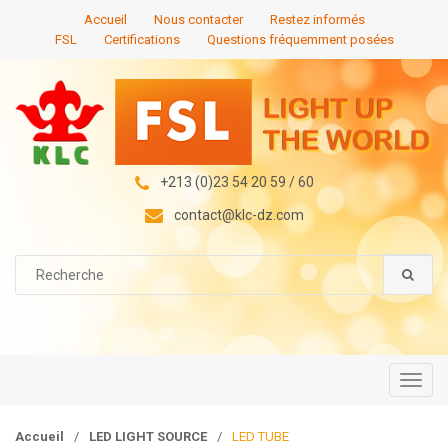
S
S
Accueil
Nous contacter
Restez informés
k
k
FSL
Certifications
Questions fréquemment posées
i
i
p
p
t
t
o
o
n
c
a
o
+213 (0)23 54 20 59 / 60
v
n
contact@klc-dz.com
i
t
g
e
S
a
n
e
t
t
a
i
r
c
o
h
n
f
T
o
o
r
g
Accueil
/
LED LIGHT SOURCE
/
LED TUBE
: