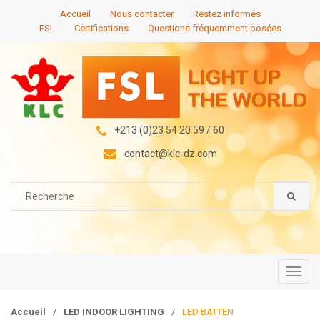
S
S
Accueil
Nous contacter
Restez informés
k
k
FSL
Certifications
Questions fréquemment posées
i
i
p
p
t
t
o
o
n
c
a
o
+213 (0)23 54 20 59 / 60
v
n
contact@klc-dz.com
i
t
g
e
S
a
n
e
t
t
a
i
r
c
o
h
n
f
T
o
o
r
g
Accueil
/
LED INDOOR LIGHTING
/
LED BATTEN
: