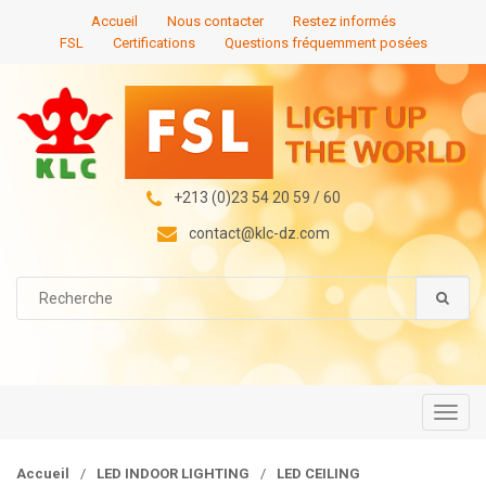
S
S
Accueil
Nous contacter
Restez informés
k
k
FSL
Certifications
Questions fréquemment posées
i
i
p
p
t
t
o
o
n
c
a
o
+213 (0)23 54 20 59 / 60
v
n
contact@klc-dz.com
i
t
g
e
S
a
n
e
t
t
a
i
r
c
o
h
n
f
T
o
o
r
g
Accueil
/
LED INDOOR LIGHTING
/
LED CEILING
: