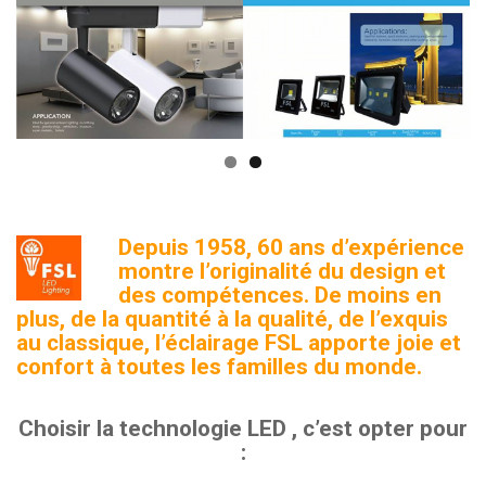
g
l
e
n
a
v
i
g
a
t
Depuis 1958, 60 ans d’expérience
montre l’originalité du design et
i
des compétences.
De moins en
o
plus, de la quantité à la qualité, de l’exquis
n
au classique, l’éclairage FSL apporte joie et
confort à toutes les familles du monde.
Choisir la technologie
LED
, c’est opter pour
: